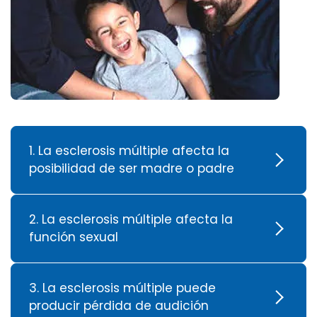
1. La esclerosis múltiple afecta la
posibilidad de ser madre o padre
2. La esclerosis múltiple afecta la
función sexual
3. La esclerosis múltiple puede
producir pérdida de audición