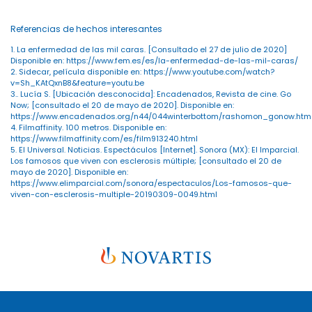
Referencias de hechos interesantes
1. La enfermedad de las mil caras. [Consultado el 27 de julio de 2020]
Disponible en: https://www.fem.es/es/la-enfermedad-de-las-mil-caras/
2. Sidecar, película disponible en: https://www.youtube.com/watch?
v=Sh_KAtQxnB8&feature=youtu.be
3.. Lucía S. [Ubicación desconocida]: Encadenados, Revista de cine. Go
Now; [consultado el 20 de mayo de 2020]. Disponible en:
https://www.encadenados.org/n44/044winterbottom/rashomon_gonow.htm
4. Filmaffinity. 100 metros. Disponible en:
https://www.filmaffinity.com/es/film913240.html
5. El Universal. Noticias. Espectáculos [Internet]. Sonora (MX): El Imparcial.
Los famosos que viven con esclerosis múltiple; [consultado el 20 de
mayo de 2020]. Disponible en:
https://www.elimparcial.com/sonora/espectaculos/Los-famosos-que-
viven-con-esclerosis-multiple-20190309-0049.html