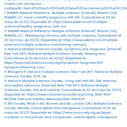
madre-con-esclerosis-
multiple/#:~:text=El%20hecho%20de%20tener%20esclerosis,lo%20har%C3
1. WebMD Medical Reference. Multiple sclerosis [Internet]. Atlanta (GA):
WebMD, LLC. Have a healthy pregnancy with MS; [consultado el 20 de
mayo de 2020]. Disponible en: https://www.webmd.com/multiple-
sclerosis/healthy-pregnancy-with-ms
2. WebMD Medical Reference. Multiple sclerosis [Internet]. Atlanta (GA):
WebMD, LLC. Maintaining intimacy with multiple sclerosis; [consultado el
20 de mayo de 2020]. Disponible en: https://www.webmd.com/multiple-
sclerosis/multiple-sclerosis-maintaining-intimacy
3. National Multiple Sclerosis Society. Symptoms and diagnosis [Internet].
New York (NY): National Multiple Sclerosis Society. Hearing loss;
[consultado el 20 de mayo de 2020]. Disponible en:
https://www.nationalmssociety.org/Symptoms-Diagnosis/MS-
Symptoms/Hearing-Loss
4. Bhargava P. Diet and multiple sclerosis. New York (NY): National Multiple
Sclerosis Society; 2015. 11p.
5. National Multiple Sclerosis Society. Living well with MS. Diet, exercise
and healthy behaviors [Internet]. New York (NY): National Multiple
Sclerosis Society. Diet and nutrition; [consultado el 20 de mayo de 2020].
Disponible en: https://www.nationalmssociety.org/Living-Well-With-
MS/Diet-Exercise-Healthy-Behaviors/Diet-Nutrition
6. MS Society. What is MS. Women and MS. London (UK): Multiple Sclerosis
Society. Periods, contraception and menopause; [consultado el 20 de
mayo de 2020]. Disponible en: https://www.mssociety.org.uk/about-
ms/what-is-ms/women-and-ms/periods-contraception-menopause