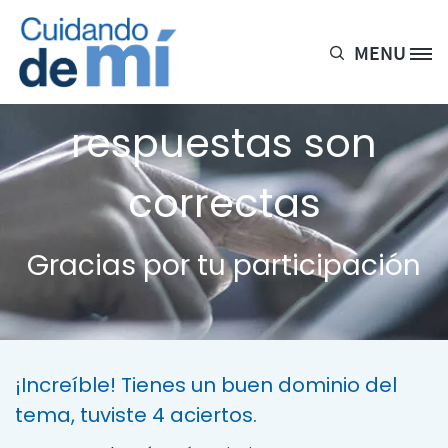
Pasar al contenido principal
MENU
Site Logo
de cada 5
respuestas son
correctas
Gracias por tu participación
¡Increíble! Tienes un buen dominio del
tema, tuviste 4 aciertos.