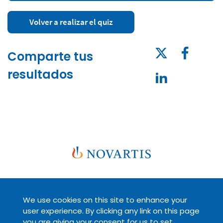
Volver a realizar el quiz
Comparte tus
resultados
We use cookies on this site to enhance your
Legal
Políticas de privacidad
user experience. By clicking any link on this page
you are giving your consent for us to set