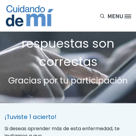
Pasar al contenido principal
MENU
Site Logo
de cada 5
respuestas son
correctas
Gracias por tu participación
¡Tuviste 1 acierto!
Si deseas aprender más de esta enfermedad, te
invitamos a que