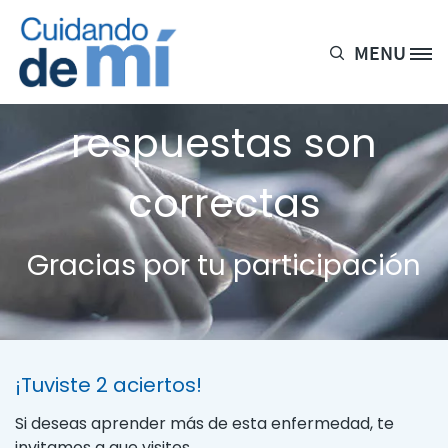
Pasar al contenido principal
MENU
Site Logo
2 de cada 5
respuestas son
correctas
Gracias por tu participación
¡Tuviste 2 aciertos!
Si deseas aprender más de esta enfermedad, te
invitamos a que visites