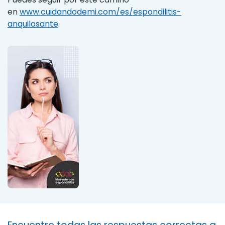
en
www.cuidandodemi.com/es/espondilitis-
anquilosante
.