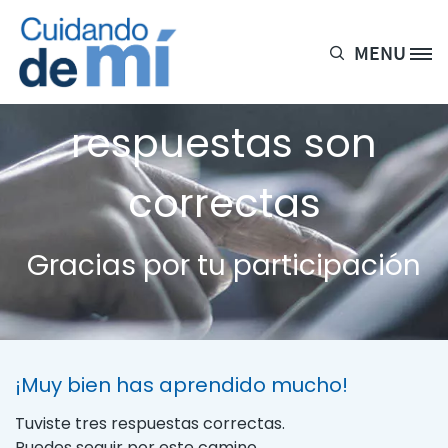
Pasar al contenido principal
MENU
Site Logo
3 de cada 5
respuestas son
correctas
Gracias por tu participación
¡Muy bien has aprendido mucho!
Tuviste tres respuestas correctas.
Puedes seguir por este camino