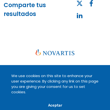
Comparte tus
resultados
We use cookies on this site to enhance your
Legal
Políticas de privacidad
user experience. By clicking any link on this page
you are giving your consent for us to set
cookies.
© 2026 Novartis AG
Aceptar