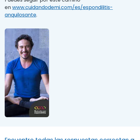
en
www.cuidandodemi.com/es/espondilitis-
anquilosante
.