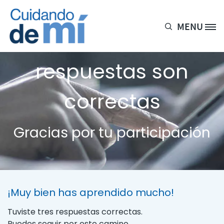
Pasar al contenido principal
MENU
Site Logo
3 de cada 5
respuestas son
correctas
Gracias por tu participación
¡Muy bien has aprendido mucho!
Tuviste tres respuestas correctas.
Puedes seguir por este camino