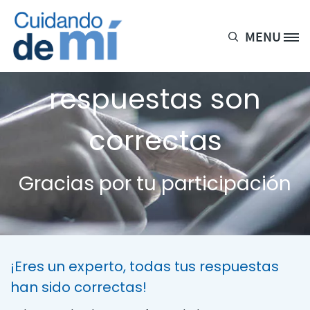
Pasar al contenido principal
MENU
Site Logo
5 de cada 5
respuestas son
correctas
Gracias por tu participación
¡Eres un experto, todas tus respuestas
han sido correctas!