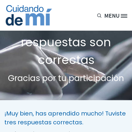
Pasar al contenido principal
MENU
Site Logo
3 de cada 5
respuestas son
correctas
Gracias por tu participación
¡Muy bien, has aprendido mucho! Tuviste
tres respuestas correctas.