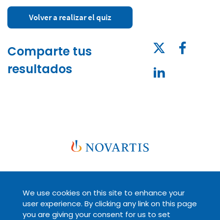
Volver a realizar el quiz
Comparte tus
resultados
We use cookies on this site to enhance your
Legal
Políticas de privacidad
user experience. By clicking any link on this page
you are giving your consent for us to set