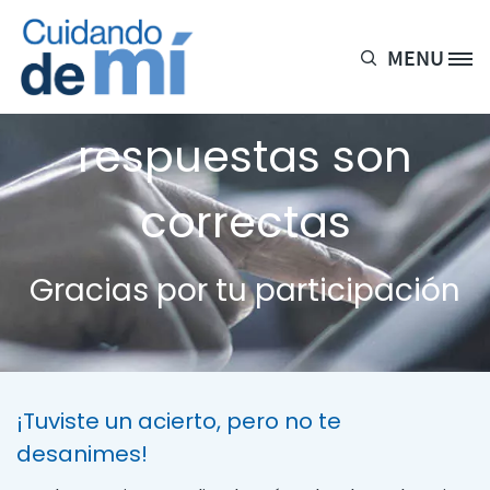
Pasar al contenido principal
MENU
Site Logo
1 de cada 5
respuestas son
correctas
Gracias por tu participación
¡Tuviste un acierto, pero no te
desanimes!