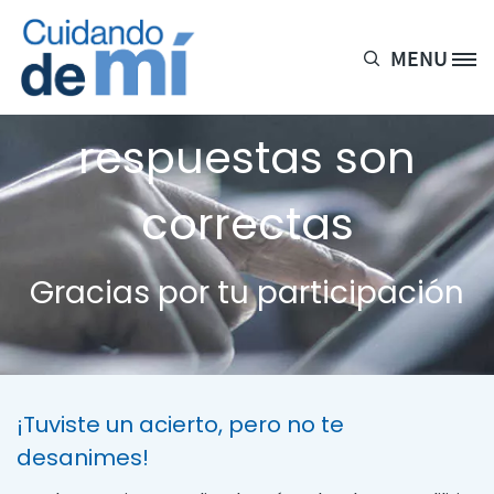
Pasar al contenido principal
MENU
Site Logo
1 de cada 5
respuestas son
correctas
Gracias por tu participación
¡Tuviste un acierto, pero no te
desanimes!