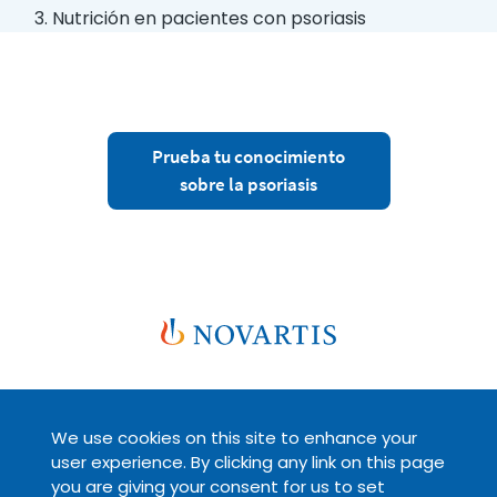
3. Nutrición en pacientes con psoriasis
Prueba tu conocimiento
sobre la psoriasis
We use cookies on this site to enhance your
Legal
Políticas de privacidad
user experience. By clicking any link on this page
you are giving your consent for us to set