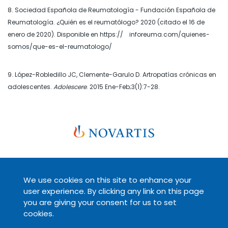
8. Sociedad Española de Reumatología - Fundación Española de
Reumatología. ¿Quién es el reumatólogo? 2020 (citado el 16 de
enero de 2020). Disponible en https:// inforeuma.com/quienes-
somos/que-es-el-reumatologo/
9. López-Robledillo JC, Clemente-Garulo D. Artropatías crónicas en
adolescentes.
Adolescere
. 2015 Ene-Feb;3(1):7-28.
We use cookies on this site to enhance your
Legal
Políticas de privacidad
user experience. By clicking any link on this page
you are giving your consent for us to set
cookies.
© 2026 Novartis AG