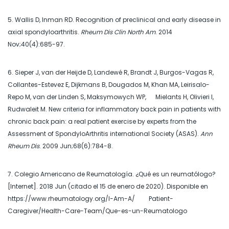
5. Wallis D, Inman RD. Recognition of preclinical and early disease in
axial spondyloarthritis.
Rheum Dis Clin North Am
. 2014
Nov;40(4):685-97.
6. Sieper J, van der Heijde D, Landewé R, Brandt J, Burgos-Vagas R,
Collantes-Estevez E, Dijkmans B, Dougados M, Khan MA, Leirisalo-
Repo M, van der Linden S, Maksymowych WP, Mielants H, Olivieri I,
Rudwaleit M. New criteria for inflammatory back pain in patients with
chronic back pain: a real patient exercise by experts from the
Assessment of SpondyloArthritis international Society (ASAS).
Ann
Rheum Dis
. 2009 Jun;68(6):784-8.
7. Colegio Americano de Reumatología. ¿Qué es un reumatólogo?
[Internet]. 2018 Jun (citado el 15 de enero de 2020). Disponible en
https://www.rheumatology.org/I-Am-A/ Patient-
Caregiver/Health-Care-Team/Que-es-un-Reumatologo