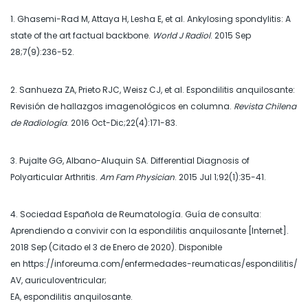
1. Ghasemi-Rad M, Attaya H, Lesha E, et al. Ankylosing spondylitis: A
state of the art factual backbone.
World J Radiol
. 2015 Sep
28;7(9):236-52.
2. Sanhueza ZA, Prieto RJC, Weisz CJ, et al. Espondilitis anquilosante:
Revisión de hallazgos imagenológicos en columna.
Revista Chilena
de Radiología
. 2016 Oct-Dic;22(4):171-83.
3. Pujalte GG, Albano-Aluquin SA. Differential Diagnosis of
Polyarticular Arthritis.
Am Fam Physician
. 2015 Jul 1;92(1):35-41.
4. Sociedad Española de Reumatología. Guía de consulta:
Aprendiendo a convivir con la espondilitis anquilosante [Internet].
2018 Sep (Citado el 3 de Enero de 2020). Disponible
en https://inforeuma.com/enfermedades-reumaticas/espondilitis/
AV, auriculoventricular;
EA, espondilitis anquilosante.