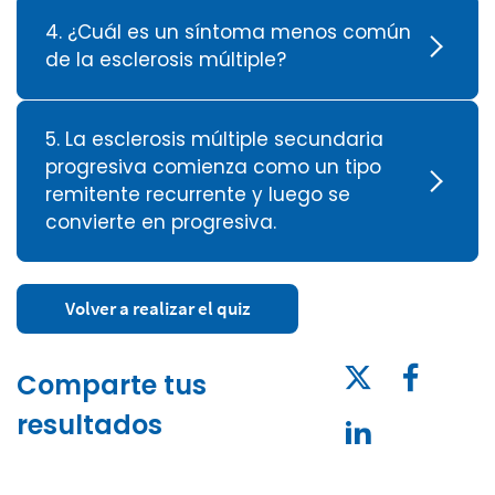
4. ¿Cuál es un síntoma menos común
de la esclerosis múltiple?
5. La esclerosis múltiple secundaria
progresiva comienza como un tipo
remitente recurrente y luego se
convierte en progresiva.
Volver a realizar el quiz
Comparte tus
resultados